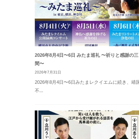
企
業
、
地
域
を
2026年8月4日〜6日 みたま巡礼 〜祈りと感謝の
応
間〜
援
2026年7月31日
す
2026年8月4日〜6日みたまレクイエムに続き、靖
る
不...
チ
ー
ム
で
す
。