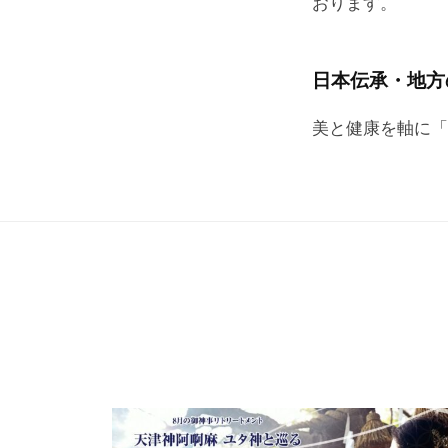
おります。
by
、
speedsadmin
磨
日本伝承・地方
き
た
美と健康を軸に「
い
」
と
願
う
す
べ
て
の
人
、