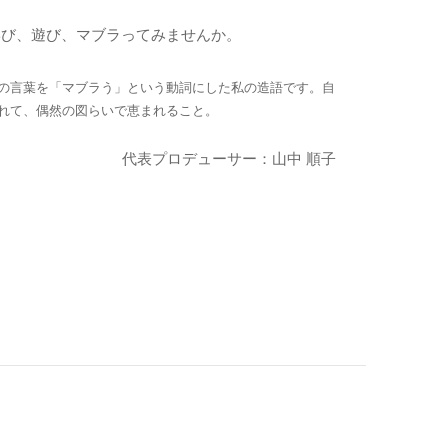
。
楽しく学び、遊び、マブラってみませんか。
の言葉を「マブラう」という動詞にした私の造語です。自
れて、偶然の図らいで恵まれること。
代表プロデューサー：山中 順子