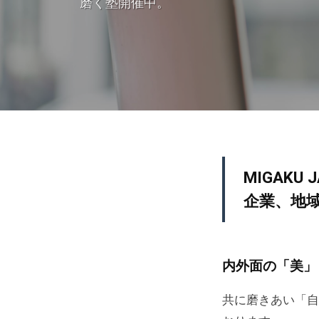
磨く塾開催中。
（
.
ャ
ミ
パ
（
ガ
ン
ミ
ク
）
ガ
ジ
ク
ャ
パ
ジ
ン
ャ
HOME
）
MIGAK
パ
は
企業、地
ン
2022
、
）
年
「
11
輝
内外面の「美」
月
き
28
た
共に磨きあい「自
日
い