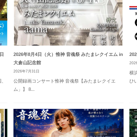
三日
2026年8月4日（火）惟神 音魂祭 みたまレクイエム in
2
大倉山記念館
20
2026年7月31日
横
国、
公開録画コンサート惟神 音魂祭【みたまレクイエ
ひい
ム」】 8...