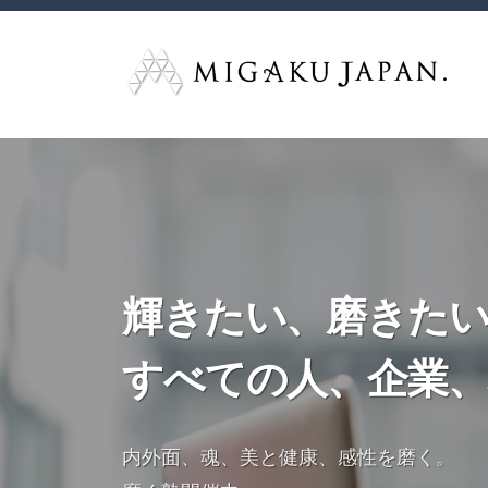
コ
I
ン
G
テ
A
M
ン
M
K
ツ
U
I
I
J
へ
G
G
A
A
ス
A
P
K
キ
K
A
U
ッ
U
N
輝きたい、磨きた
J
プ
J
.
A
（
A
すべての人、企業、
P
ミ
P
A
ガ
N
A
ク
内外面、魂、美と健康、感性を磨く。
.
N
ジ