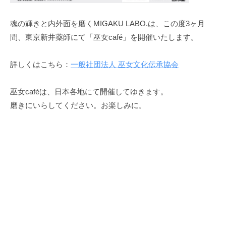
」
と
魂の輝きと内外面を磨くMIGAKU LABO.は、この度3ヶ月
願
間、東京新井薬師にて「巫女café」を開催いたします。
う
す
詳しくはこちら：
一般社団法人 巫女文化伝承協会
べ
て
巫女caféは、日本各地にて開催してゆきます。
の
磨きにいらしてください。お楽しみに。
人
、
企
業
、
地
域
を
応
援