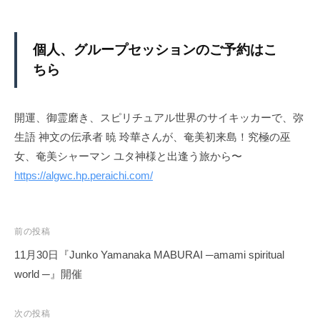
個人、グループセッションのご予約はこ
ちら
開運、御霊磨き、スピリチュアル世界のサイキッカーで、弥
生語 神文の伝承者 暁 玲華さんが、奄美初来島！究極の巫
女、奄美シャーマン ユタ神様と出逢う旅から〜
https://algwc.hp.peraichi.com/
投
前の投稿
稿
11月30日『Junko Yamanaka MABURAI ─amami spiritual
ナ
world ─』開催
ビ
ゲ
次の投稿