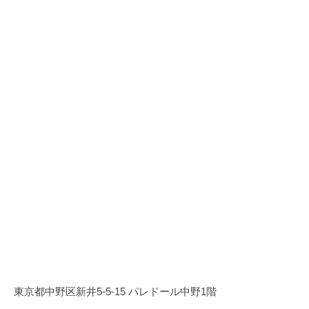
す
る
チ
ー
ム
で
す
。
東京都中野区新井5-5-15 パレドール中野1階