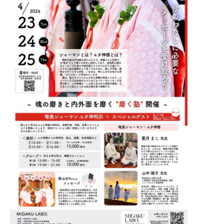
ミ
ン
ク
e
ガ
）
ジ
d
ク
ャ
s
ジ
パ
a
ャ
d
ン
m
）
パ
i
は
ン
n
、
）
「
輝
き
た
い
、
磨
き
た
い