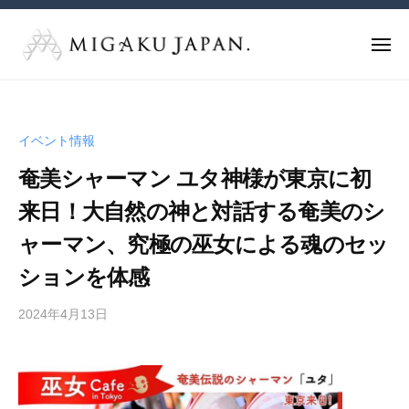
M
ュ
コ
ー
I
ン
G
メ
テ
A
ニ
M
M
ュ
ン
K
ー
I
I
U
ツ
G
G
J
へ
イベント情報
A
A
A
ス
K
奄美シャーマン ユタ神様が東京に初
P
K
キ
U
A
U
来日！大自然の神と対話する奄美のシ
ッ
J
N
J
プ
A
ャーマン、究極の巫女による魂のセッ
.
A
P
（
ションを体感
P
ミ
A
ガ
A
N
2024年4月13日
b
ク
.
N
y
ジ
（
.
s
ャ
ミ
p
（
パ
ガ
e